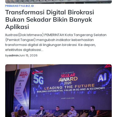
PREMANSTYLE.BIZ.ID
Transformasi Digital Birokrasi
Bukan Sekadar Bikin Banyak
Aplikasi
Ilustrasi(Dok Istimewa) PEMERINTAH Kota Tangerang Selatan
(Pemkot Tangsel) mengubah indikator keberhasilan
transformasi digital di lingkungan birokrasi. Ke depan,
efektivitas digitalisasi…
by
admin
Juni 15, 2026