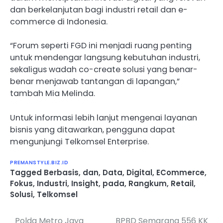
dan berkelanjutan bagi industri retail dan e-
commerce di Indonesia.
“Forum seperti FGD ini menjadi ruang penting
untuk mendengar langsung kebutuhan industri,
sekaligus wadah co-create solusi yang benar-
benar menjawab tantangan di lapangan,”
tambah Mia Melinda.
Untuk informasi lebih lanjut mengenai layanan
bisnis yang ditawarkan, pengguna dapat
mengunjungi Telkomsel Enterprise.
PREMANSTYLE.BIZ.ID
Tagged
Berbasis
,
dan
,
Data
,
Digital
,
ECommerce
,
Fokus
,
Industri
,
Insight
,
pada
,
Rangkum
,
Retail
,
Solusi
,
Telkomsel
Polda Metro Jaya
BPBD Semarang 556 KK