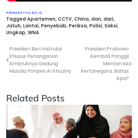
PREMANSTYLE.BIZ.ID
Tagged
Apartemen
,
CCTV
,
China
,
dan
,
dari
,
Jatuh
,
Lantai
,
Penyebab
,
Periksa
,
Polisi
,
Saksi
,
Ungkap
,
WNA
Presiden Beri Instruksi
Presiden Prabowo
Navigasi
Khusus Penanganan
Kembali Panggil
pos
Ambruknya Gedung
Menteri ke
Musala Ponpes Al Khoziny
Kertanegara, Bahas
Apa?
Related Posts