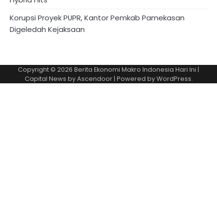
Korupsi Proyek PUPR, Kantor Pemkab Pamekasan
Digeledah Kejaksaan
Copyright © 2026
Berita Ekonomi Makro Indonesia Hari Ini
|
Capital News by
Ascendoor
| Powered by
WordPress
.