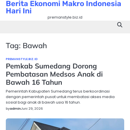
Berita Ekonomi Makro Indonesia
Skip
Hari Ini
to
content
premanstyle.biz.id
Tag:
Bawah
PREMANSTYLE.BIZ.ID
Pemkab Sumedang Dorong
Pembatasan Medsos Anak di
Bawah 16 Tahun
Pemerintah Kabupaten Sumedang terus berkoordinasi
dengan pemerintah pusat untuk membatasi akses media
sosial bagi anak di bawah usia 16 tahun.
by
admin
Juni 29, 2026