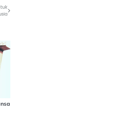
ntuk
sia
ansa