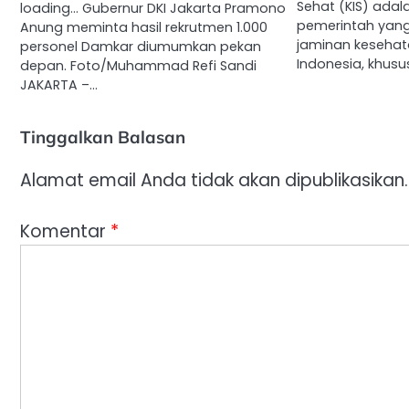
Sehat (KIS) ada
loading… Gubernur DKI Jakarta Pramono
pemerintah yan
Anung meminta hasil rekrutmen 1.000
jaminan keseha
personel Damkar diumumkan pekan
Indonesia, khus
depan. Foto/Muhammad Refi Sandi
JAKARTA –…
Tinggalkan Balasan
Alamat email Anda tidak akan dipublikasikan.
Komentar
*