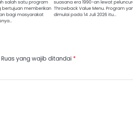
lah salah satu program
suasana era 1990-an lewat peluncu
g bertujuan memberikan
Throwback Value Menu. Program ya
tan bagi masyarakat
dimulai pada 14 Juli 2026 itu…
usnya…
Ruas yang wajib ditandai
*