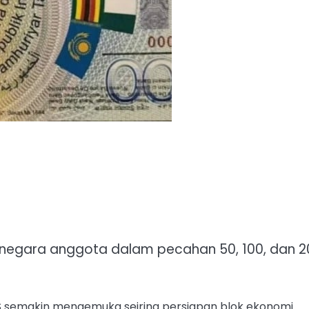
i negara anggota dalam pecahan 50, 100, dan 2
CS semakin mengemuka seiring persiapan blok ekonomi