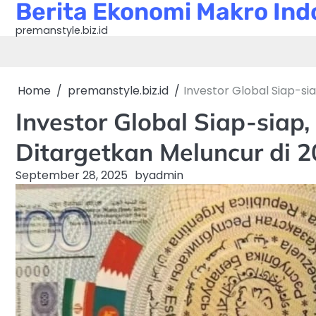
Berita Ekonomi Makro Indo
Skip
to
premanstyle.biz.id
content
Home
premanstyle.biz.id
Investor Global Siap-si
Investor Global Siap-sia
Ditargetkan Meluncur di 
September 28, 2025
by
admin