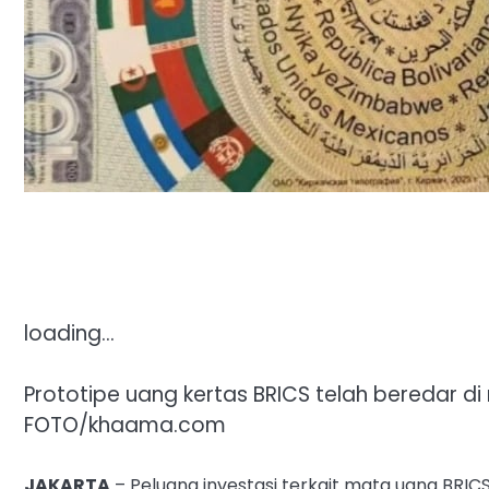
loading…
Prototipe uang kertas BRICS telah beredar d
FOTO/khaama.com
JAKARTA
– Peluang investasi terkait mata uang BRI