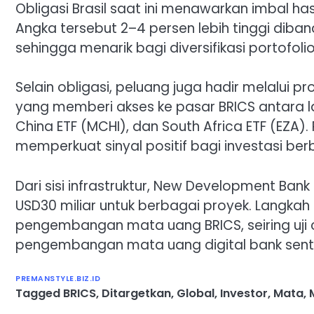
Obligasi Brasil saat ini menawarkan imbal hasi
Angka tersebut 2–4 persen lebih tinggi diban
sehingga menarik bagi diversifikasi portofolio
Selain obligasi, peluang juga hadir melalui 
yang memberi akses ke pasar BRICS antara lain
China ETF (MCHI), dan South Africa ETF (EZA). 
memperkuat sinyal positif bagi investasi be
Dari sisi infrastruktur, New Development Ban
USD30 miliar untuk berbagai proyek. Langkah
pengembangan mata uang BRICS, seiring uji
pengembangan mata uang digital bank sent
PREMANSTYLE.BIZ.ID
Tagged
BRICS
,
Ditargetkan
,
Global
,
Investor
,
Mata
,