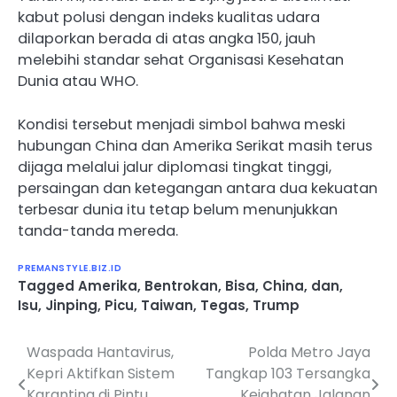
kabut polusi dengan indeks kualitas udara
dilaporkan berada di atas angka 150, jauh
melebihi standar sehat Organisasi Kesehatan
Dunia atau WHO.
Kondisi tersebut menjadi simbol bahwa meski
hubungan China dan Amerika Serikat masih terus
dijaga melalui jalur diplomasi tingkat tinggi,
persaingan dan ketegangan antara dua kekuatan
terbesar dunia itu tetap belum menunjukkan
tanda-tanda mereda.
PREMANSTYLE.BIZ.ID
Tagged
Amerika
,
Bentrokan
,
Bisa
,
China
,
dan
,
Isu
,
Jinping
,
Picu
,
Taiwan
,
Tegas
,
Trump
Waspada Hantavirus,
Polda Metro Jaya
Navigasi
Kepri Aktifkan Sistem
Tangkap 103 Tersangka
pos
Karantina di Pintu
Kejahatan Jalanan