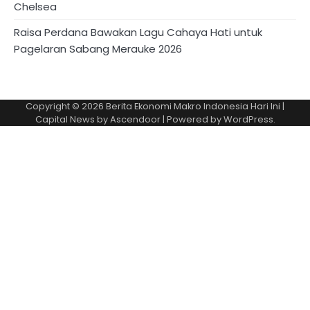
Chelsea
Raisa Perdana Bawakan Lagu Cahaya Hati untuk
Pagelaran Sabang Merauke 2026
Copyright © 2026
Berita Ekonomi Makro Indonesia Hari Ini
|
Capital News by
Ascendoor
| Powered by
WordPress
.