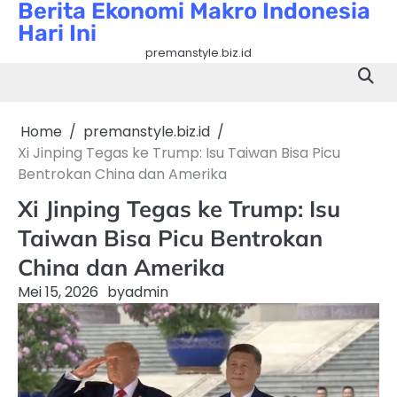
Berita Ekonomi Makro Indonesia
Skip
Hari Ini
to
content
premanstyle.biz.id
Home
premanstyle.biz.id
Xi Jinping Tegas ke Trump: Isu Taiwan Bisa Picu
Bentrokan China dan Amerika
Xi Jinping Tegas ke Trump: Isu
Taiwan Bisa Picu Bentrokan
China dan Amerika
Mei 15, 2026
by
admin