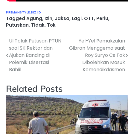
PREMANSTYLE.BIZ.ID
Tagged
Agung
,
Izin
,
Jaksa
,
Lagi
,
OTT
,
Perlu
,
Putuskan
,
Tidak
,
Tok
UI Tolak Putusan PTUN
Yel-Yel Pemakzulan
Navigasi
soal SK Rektor dan
Gibran Menggema saat
pos
Ajukan Banding di
Roy Suryo Cs Tak
Polemik Disertasi
Dibolehkan Masuk
Bahlil
Kemendikdasmen
Related Posts