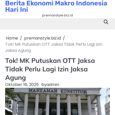
Berita Ekonomi Makro Indonesia
Skip
Hari Ini
to
content
premanstyle.biz.id
Home
premanstyle.biz.id
Tok! MK Putuskan OTT Jaksa Tidak Perlu Lagi Izin
Jaksa Agung
Tok! MK Putuskan OTT Jaksa
Tidak Perlu Lagi Izin Jaksa
Agung
Oktober 16, 2025
by
admin