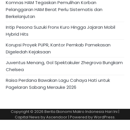
Komnas HAM Tegaskan Pemulihan Korban
Pelanggaran HAM Berat Perlu Sistematis dan
Berkelanjutan
Intip Pesona Suzuki Fronx Kuro Hingga Jajaran Mobil
Hybrid Hits
Korupsi Proyek PUPR, Kantor Pemkab Pamekasan
Digeledah Kejaksaan
Juventus Menang, Gol Spektakuler Zhegrova Bungkam
Chelsea
Raisa Perdana Bawakan Lagu Cahaya Hati untuk
Pagelaran Sabang Merauke 2026
Copyright © 2026
Berita Ekonomi Makro Indonesia Hari Ini
|
Capital News by
Ascendoor
| Powered by
WordPress
.