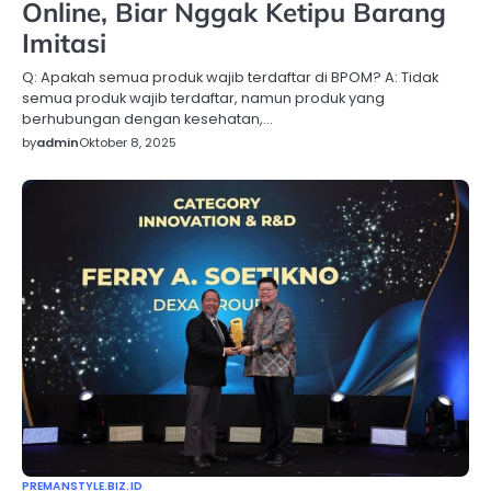
Online, Biar Nggak Ketipu Barang
Imitasi
Q: Apakah semua produk wajib terdaftar di BPOM? A: Tidak
semua produk wajib terdaftar, namun produk yang
berhubungan dengan kesehatan,…
by
admin
Oktober 8, 2025
PREMANSTYLE.BIZ.ID