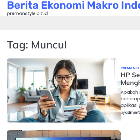
Berita Ekonomi Makro Indo
Skip
to
premanstyle.biz.id
content
Tag:
Muncul
PREMANSTY
HP Se
Mengh
Apakah 
beberap
aplikasi
by
admin
O