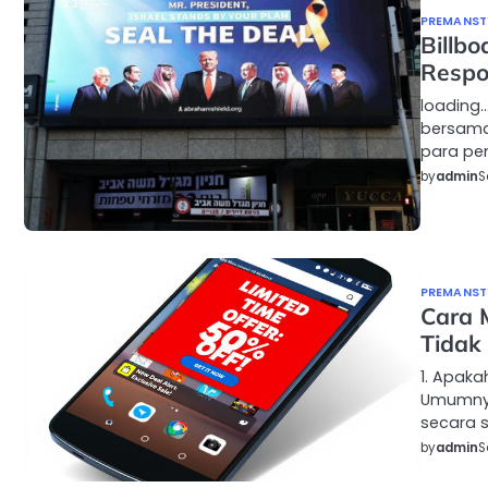
PREMANSTY
Billbo
Respo
loading
bersama
para pe
by
admin
S
PREMANSTY
Cara 
Tidak
1. Apaka
Umumnya,
secara s
by
admin
S