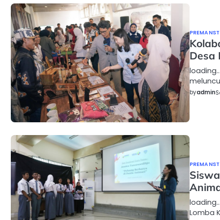
PREMANSTY
Kolab
Desa 
loading…
meluncu
by
admin
S
PREMANSTY
Siswa
Anima
loading…
Lomba Ko