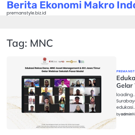
Berita Ekonomi Makro Indo
Skip
to
premanstyle.biz.id
content
Tag:
MNC
PREMANSTY
Eduka
Gelar
loading
Surabay
edukasi
by
admin
N