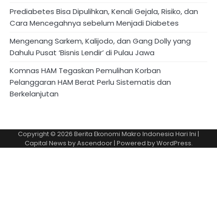
Prediabetes Bisa Dipulihkan, Kenali Gejala, Risiko, dan
Cara Mencegahnya sebelum Menjadi Diabetes
Mengenang Sarkem, Kalijodo, dan Gang Dolly yang
Dahulu Pusat ‘Bisnis Lendir’ di Pulau Jawa
Komnas HAM Tegaskan Pemulihan Korban
Pelanggaran HAM Berat Perlu Sistematis dan
Berkelanjutan
Copyright © 2026
Berita Ekonomi Makro Indonesia Hari Ini
|
Capital News by
Ascendoor
| Powered by
WordPress
.