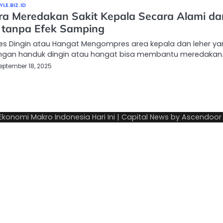
LE.BIZ.ID
ra Meredakan Sakit Kepala Secara Alami da
 tanpa Efek Samping
res Dingin atau Hangat Mengompres area kepala dan leher y
engan handuk dingin atau hangat bisa membantu meredakan
eptember 18, 2025
 Ekonomi Makro Indonesia Hari Ini
| Capital News by
Ascendoor