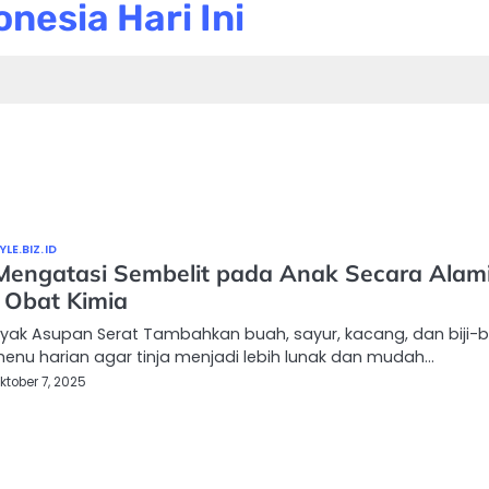
nesia Hari Ini
LE.BIZ.ID
Mengatasi Sembelit pada Anak Secara Alam
 Obat Kimia
nyak Asupan Serat Tambahkan buah, sayur, kacang, dan biji-bi
enu harian agar tinja menjadi lebih lunak dan mudah…
ktober 7, 2025