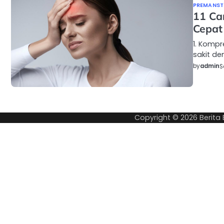
PREMANSTY
11 Ca
Cepat
1. Komp
sakit d
by
admin
S
Copyright © 2026
Berita