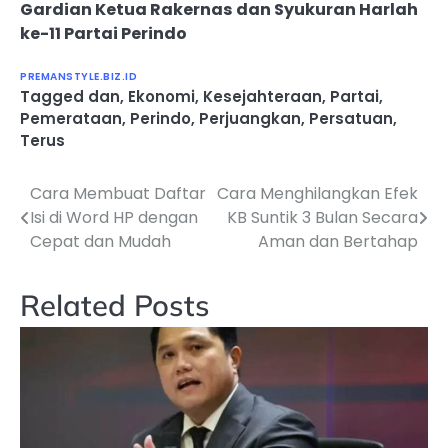
Gardian Ketua Rakernas dan Syukuran Harlah
ke-11 Partai Perindo
PREMANSTYLE.BIZ.ID
Tagged
dan
,
Ekonomi
,
Kesejahteraan
,
Partai
,
Pemerataan
,
Perindo
,
Perjuangkan
,
Persatuan
,
Terus
Cara Membuat Daftar
Cara Menghilangkan Efek
Navigasi
Isi di Word HP dengan
KB Suntik 3 Bulan Secara
pos
Cepat dan Mudah
Aman dan Bertahap
Related Posts