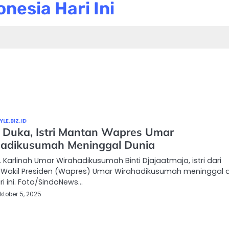
nesia Hari Ini
LE.BIZ.ID
 Duka, Istri Mantan Wapres Umar
adikusumah Meninggal Dunia
 Karlinah Umar Wirahadikusumah Binti Djajaatmaja, istri dari
Wakil Presiden (Wapres) Umar Wirahadikusumah meninggal 
i ini. Foto/SindoNews…
ktober 5, 2025