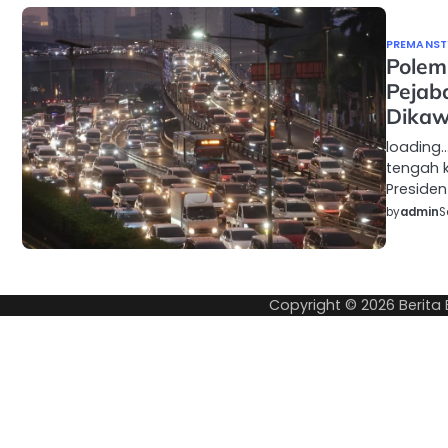
PREMANSTY
Polem
Pejab
Dikaw
loading…
tengah 
Presiden
by
admin
S
Copyright © 2026
Berita