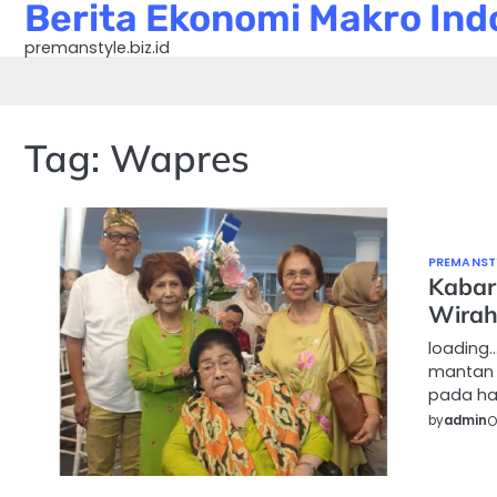
Berita Ekonomi Makro Indo
Skip
to
premanstyle.biz.id
content
Tag:
Wapres
PREMANSTY
Kabar
Wirah
loading…
mantan 
pada har
by
admin
O