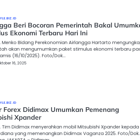
LE.BIZ.ID
ngga Beri Bocoran Pemerintah Bakal Umumk
lus Ekonomi Terbaru Hari Ini
… Menko Bidang Perekonomian Airlangga Hartarto mengungk
tah akan mengumumkan paket stimulus ekonomi terbaru pa
, Kamis (16/10/2025). Foto/Dok…
ktober 16, 2025
LE.BIZ.ID
r Forex Didimax Umumkan Pemenang
bishi Xpander
… Tim Didimax menyerahkan mobil Mitsubishi Xpander kepada
rdiana yang memenangkan Didimax Vaganza 2025. Foto/Dok.