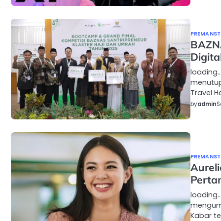
PREMANSTY
BAZNA
Digit
loading…
menutup 
Travel Ha
by
admin
S
PREMANSTY
Aurel
Pertam
loading…
mengumu
Kabar te