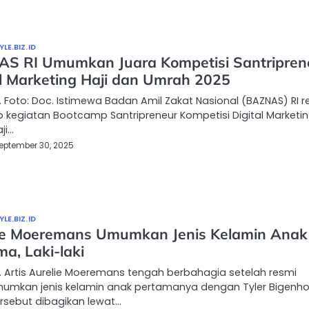
LE.BIZ.ID
S RI Umumkan Juara Kompetisi Santripren
al Marketing Haji dan Umrah 2025
 Foto: Doc. Istimewa Badan Amil Zakat Nasional (BAZNAS) RI r
kegiatan Bootcamp Santripreneur Kompetisi Digital Marketi
ji…
eptember 30, 2025
LE.BIZ.ID
ie Moeremans Umumkan Jenis Kelamin Anak
a, Laki-laki
 Artis Aurelie Moeremans tengah berbahagia setelah resmi
mkan jenis kelamin anak pertamanya dengan Tyler Bigenho
rsebut dibagikan lewat…