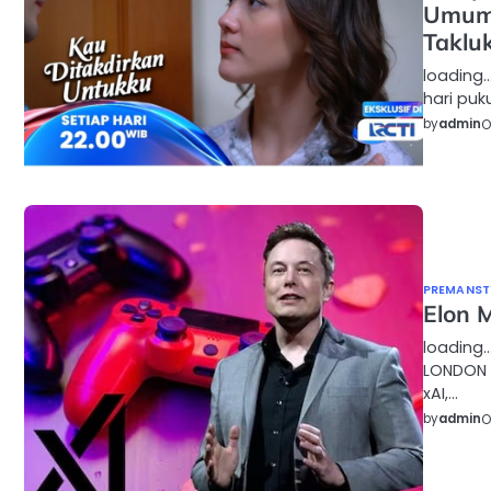
Umumk
Taklu
loading…
hari puk
by
admin
O
PREMANSTY
Elon 
loading…
LONDON 
xAI,…
by
admin
O