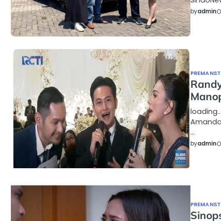
SindoNe
by
admin
O
PREMANSTY
Randy
Manop
loading…
Amanda 
…
by
admin
O
PREMANSTY
Sinop