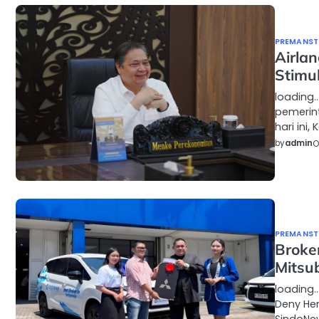
PREMANSTY
Airla
Stimu
loading
pemerin
hari ini
by
admin
O
PREMANSTY
Broke
Mitsu
loading
Deny He