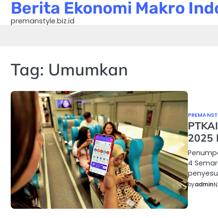
Berita Ekonomi Makro Indo
Skip
to
premanstyle.biz.id
content
Tag:
Umumkan
PREMANSTY
PTKAI
2025 
Penumpa
4 Semar
penyesu
by
admin
N