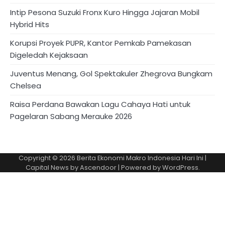
Intip Pesona Suzuki Fronx Kuro Hingga Jajaran Mobil
Hybrid Hits
Korupsi Proyek PUPR, Kantor Pemkab Pamekasan
Digeledah Kejaksaan
Juventus Menang, Gol Spektakuler Zhegrova Bungkam
Chelsea
Raisa Perdana Bawakan Lagu Cahaya Hati untuk
Pagelaran Sabang Merauke 2026
Copyright © 2026
Berita Ekonomi Makro Indonesia Hari Ini
|
Capital News by
Ascendoor
| Powered by
WordPress
.