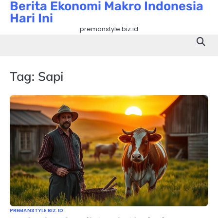
Berita Ekonomi Makro Indonesia
Skip
Hari Ini
to
content
premanstyle.biz.id
Tag:
Sapi
PREMANSTYLE.BIZ.ID