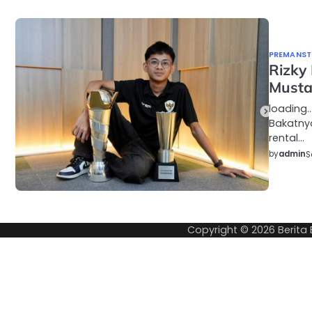
PREMANSTY
Rizky
Mustah
loading…
Bakatnya
rental…
by
admin
S
Copyright © 2026
Berita