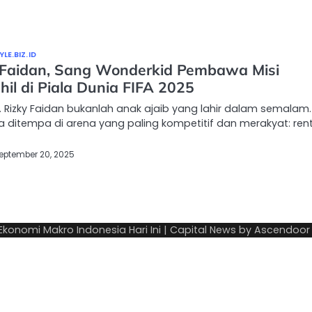
LE.BIZ.ID
 Faidan, Sang Wonderkid Pembawa Misi
il di Piala Dunia FIFA 2025
 Rizky Faidan bukanlah anak ajaib yang lahir dalam semalam.
 ditempa di arena yang paling kompetitif dan merakyat: ren
eptember 20, 2025
 Ekonomi Makro Indonesia Hari Ini
| Capital News by
Ascendoor