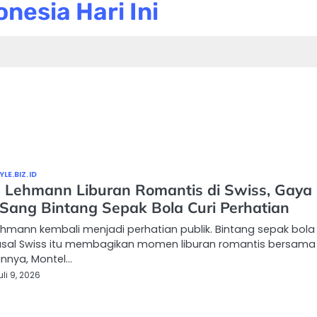
nesia Hari Ini
LE.BIZ.ID
a Lehmann Liburan Romantis di Swiss, Gaya
i Sang Bintang Sepak Bola Curi Perhatian
ehmann kembali menjadi perhatian publik. Bintang sepak bola
asal Swiss itu membagikan momen liburan romantis bersama
nnya, Montel…
uli 9, 2026