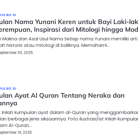
LE.BIZ.ID
lan Nama Yunani Keren untuk Bayi Laki-lak
erempuan, Inspirasi dari Mitologi hingga Mo
i Makna dan Asal Usul Nama Setiap nama Yunani memiliki arti
sah historis atau mitologi di baliknya. Memahami…
eptember 30, 2025
LE.BIZ.ID
lan Ayat Al Quran Tentang Neraka dan
annya
… Inilah kumpulan ayat dalam al-Quran yang menggambarka
an berbagai jenis siksaannya. Foto ilustrasi/ist Inilah kumpula
lam Al-Quran…
eptember 19, 2025