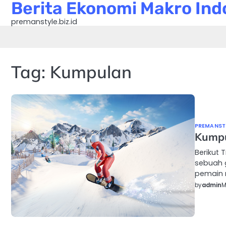
Berita Ekonomi Makro Indo
Skip
to
premanstyle.biz.id
content
Tag:
Kumpulan
PREMANSTY
Kumpu
Berikut
sebuah 
pemain m
by
admin
M