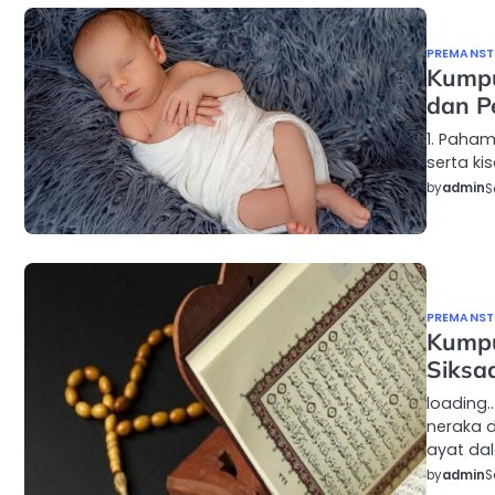
PREMANSTY
Kumpu
dan P
1. Paham
serta ki
by
admin
S
PREMANSTY
Kumpu
Siksa
loading
neraka d
ayat da
by
admin
S