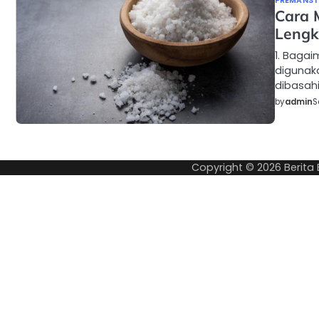
PREMANSTY
Cara 
Lengk
1. Baga
digunak
dibasahi
by
admin
S
Copyright © 2026
Berita