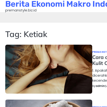
Berita Ekonomi Makro Indo
Skip
to
premanstyle.biz.id
content
Tag:
Ketiak
PREMANSTY
Cara 
Kulit
1. Apaka
dicerah
kecende
by
admin
S