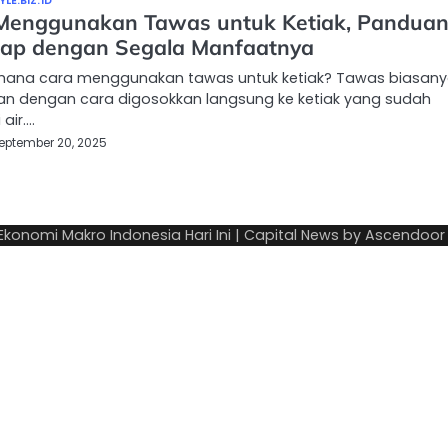
LE.BIZ.ID
Menggunakan Tawas untuk Ketiak, Pandua
ap dengan Segala Manfaatnya
imana cara menggunakan tawas untuk ketiak? Tawas biasan
an dengan cara digosokkan langsung ke ketiak yang sudah
 air.…
eptember 20, 2025
 Ekonomi Makro Indonesia Hari Ini
| Capital News by
Ascendoor