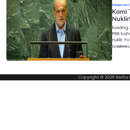
PREMANSTY
Kami 
Nuklir
loading
PBB bah
nuklir. 
by
admin
S
Copyright © 2026
Berita