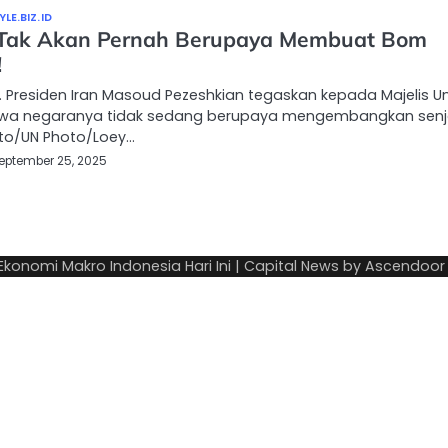
LE.BIZ.ID
Tak Akan Pernah Berupaya Membuat Bom
!
… Presiden Iran Masoud Pezeshkian tegaskan kepada Majelis
wa negaranya tidak sedang berupaya mengembangkan senj
Foto/UN Photo/Loey…
eptember 25, 2025
 Ekonomi Makro Indonesia Hari Ini
| Capital News by
Ascendoor