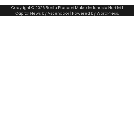
Copyright © 2026
Berita Ekonomi Makro Indonesia Hari Ini
|
Capital News by
Ascendoor
| Powered by
WordPress
.