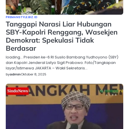
PREMANSTYLE.BIZ.ID
Tanggapi Narasi Liar Hubungan
SBY-Kapolri Renggang, Wasekjen
Demokrat: Spekulasi Tidak
Berdasar
loading… Presiden ke-6 RI Susilo Bambang Yudhoyono (SBY)
dan Kapolri Jenderal Listyo Sigit Prabowo. Foto/Tangkapan
layar/Istimewa JAKARTA – Wakil Sekretaris…
by
admin
Oktober 8, 2025