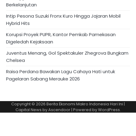
Berkelanjutan
Intip Pesona Suzuki Fronx Kuro Hingga Jajaran Mobil
Hybrid Hits
Korupsi Proyek PUPR, Kantor Pemkab Pamekasan
Digeledah Kejaksaan
Juventus Menang, Gol Spektakuler Zhegrova Bungkam
Chelsea
Raisa Perdana Bawakan Lagu Cahaya Hati untuk
Pagelaran Sabang Merauke 2026
Copyright © 2026
Berita Ekonomi Makro Indonesia Hari Ini
|
Capital News by
Ascendoor
| Powered by
WordPress
.