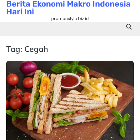
Berita Ekonomi Makro Indonesia
Skip
Hari Ini
to
content
premanstyle.biz.id
Tag:
Cegah