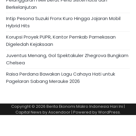
Berkelanjutan
Intip Pesona Suzuki Fronx Kuro Hingga Jajaran Mobil
Hybrid Hits
Korupsi Proyek PUPR, Kantor Pemkab Pamekasan
Digeledah Kejaksaan
Juventus Menang, Gol Spektakuler Zhegrova Bungkam
Chelsea
Raisa Perdana Bawakan Lagu Cahaya Hati untuk
Pagelaran Sabang Merauke 2026
Copyright © 2026
Berita Ekonomi Makro Indonesia Hari Ini
|
Capital News by
Ascendoor
| Powered by
WordPress
.