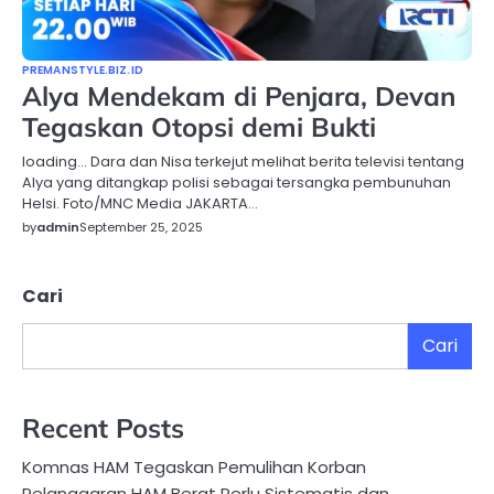
PREMANSTYLE.BIZ.ID
Alya Mendekam di Penjara, Devan
Tegaskan Otopsi demi Bukti
loading… Dara dan Nisa terkejut melihat berita televisi tentang
Alya yang ditangkap polisi sebagai tersangka pembunuhan
Helsi. Foto/MNC Media JAKARTA…
by
admin
September 25, 2025
Cari
Cari
Recent Posts
Komnas HAM Tegaskan Pemulihan Korban
Pelanggaran HAM Berat Perlu Sistematis dan