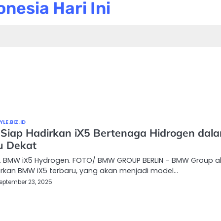
nesia Hari Ini
LE.BIZ.ID
iap Hadirkan iX5 Bertenaga Hidrogen dal
 Dekat
… BMW iX5 Hydrogen. FOTO/ BMW GROUP BERLIN – BMW Group a
rkan BMW iX5 terbaru, yang akan menjadi model…
eptember 23, 2025