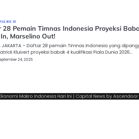
LE.BIZ.ID
r 28 Pemain Timnas Indonesia Proyeksi Bab
 In, Marselino Out!
… JAKARTA – Daftar 28 pemain Timnas Indonesia yang dipangg
atrick Kluivert proyeksi babak 4 kualifikasi Piala Dunia 2026…
eptember 24, 2025
 Ekonomi Makro Indonesia Hari Ini
| Capital News by
Ascendoor