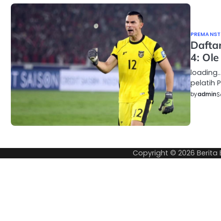
PREMANSTY
Dafta
4: Ole
loading
pelatih P
by
admin
S
Copyright © 2026
Berita