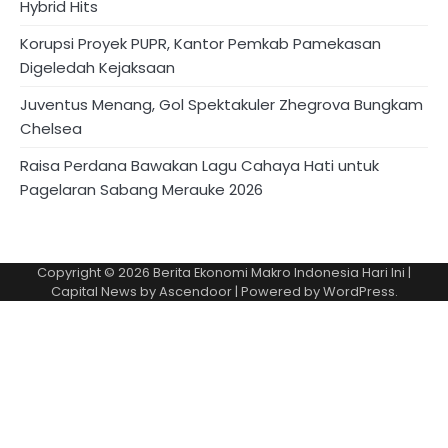
Hybrid Hits
Korupsi Proyek PUPR, Kantor Pemkab Pamekasan
Digeledah Kejaksaan
Juventus Menang, Gol Spektakuler Zhegrova Bungkam
Chelsea
Raisa Perdana Bawakan Lagu Cahaya Hati untuk
Pagelaran Sabang Merauke 2026
Copyright © 2026
Berita Ekonomi Makro Indonesia Hari Ini
|
Capital News by
Ascendoor
| Powered by
WordPress
.