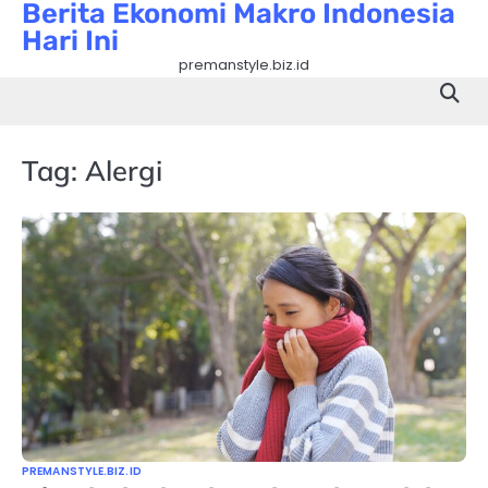
Berita Ekonomi Makro Indonesia
Skip
Hari Ini
to
content
premanstyle.biz.id
Tag:
Alergi
PREMANSTYLE.BIZ.ID